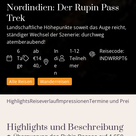
Nordindien: Der Rupin Pass
Trek
Landschaftliche Höhepunkte soweit das Auge reicht,
ständiger Wechsel der Szenerie: durchweg
atemberaubend!
6
ab
In
1-12
Reisecode:
Ta
€14
di
Teilneh
INDWRRPT6
ge
40,-
e
mer
n
Alle Reisen
Wanderreisen
Highlights
Reiseverlauf
Impressionen
Termine und Preise
Highlights und Beschreibung