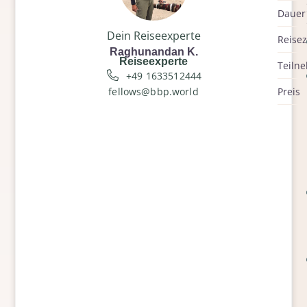
Dauer
Dein Reiseexperte
Reisez
Raghunandan K.
Reiseexperte
Teiln
+49 1633512444
fellows@bbp.world
Preis