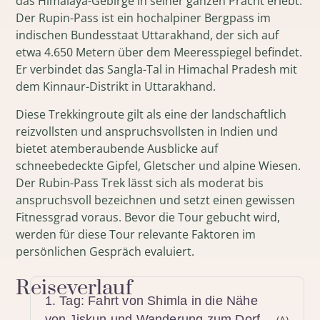
das Himalaya-Gebirge in seiner ganzen Pracht erlebt.
Der Rupin-Pass ist ein hochalpiner Bergpass im
indischen Bundesstaat Uttarakhand, der sich auf
etwa 4.650 Metern über dem Meeresspiegel befindet.
Er verbindet das Sangla-Tal in Himachal Pradesh mit
dem Kinnaur-Distrikt in Uttarakhand.
Diese Trekkingroute gilt als eine der landschaftlich
reizvollsten und anspruchsvollsten in Indien und
bietet atemberaubende Ausblicke auf
schneebedeckte Gipfel, Gletscher und alpine Wiesen.
Der Rubin-Pass Trek lässt sich als moderat bis
anspruchsvoll bezeichnen und setzt einen gewissen
Fitnessgrad voraus. Bevor die Tour gebucht wird,
werden für diese Tour relevante Faktoren im
persönlichen Gespräch evaluiert.
Reiseverlauf
1. Tag: Fahrt von Shimla in die Nähe
von Jiskun und Wanderung zum Dorf
(A)