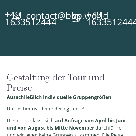
+49
+49
contact@bbp.world
1633512444
163351244
Gestaltung der Tour und
Preise
Ausschließlich
individuelle Gruppengrößen
:
Du bestimmst deine Reisegruppe!
Diese Tour lässt sich
auf
Anfrage von April bis Juni
und von August bis Mitte November
durchführen
und wir legen keine Gruppen zusammen. Die Reise