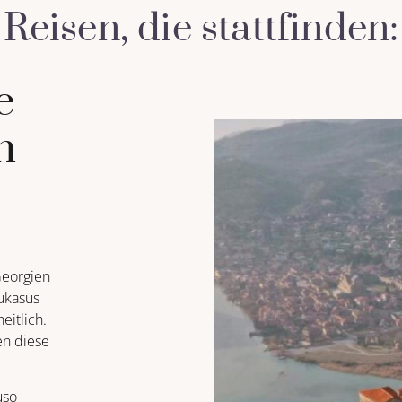
:
Reisen, die stattfinden:
Aktuelle
Teilneh
e
n
Georgien: 02.04.2027 
 Georgien
ukasus
eitlich.
en diese
uso