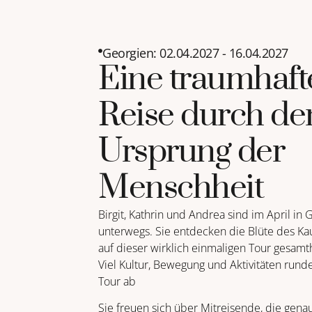
Aktuelle Reiseideen
Georgien: 02.04.2027 - 16.04.2027
Eine traumhaft
Sri Lanka - Dezember 2026
Armenien - März / April 2027
Reise durch de
Sardinien - Herbst 2027
Nepal - März bis Juni 2028
Ursprung der
Menschheit
Birgit, Kathrin und Andrea sind im April in
unterwegs. Sie entdecken die Blüte des Ka
auf dieser wirklich einmaligen Tour gesamth
Viel Kultur, Bewegung und Aktivitäten rund
Tour ab
Sie freuen sich über Mitreisende, die gena