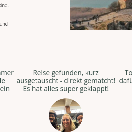
ind.
 und
mmer
Reise gefunden, kurz
To
le
ausgetauscht - direkt gematcht!
dafü
mein
Es hat alles super geklappt!