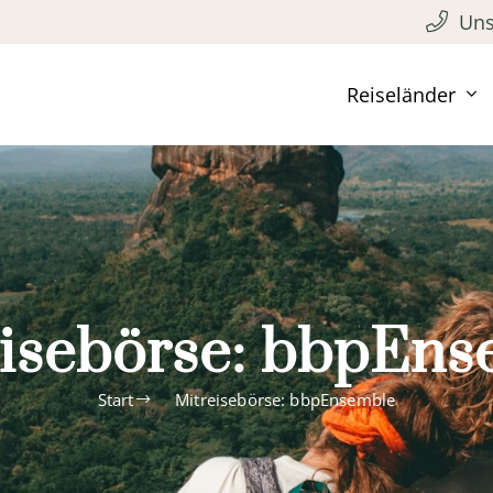
Uns
Reiseländer
eisebörse: bbpEns
Start
Mitreisebörse: bbpEnsemble