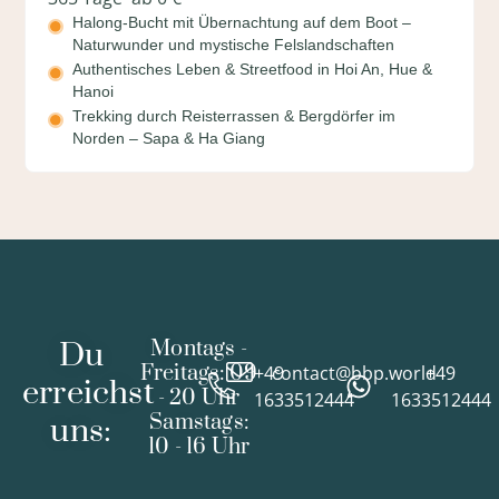
Halong-Bucht mit Übernachtung auf dem Boot –
Naturwunder und mystische Felslandschaften
Authentisches Leben & Streetfood in Hoi An, Hue &
Hanoi
Trekking durch Reisterrassen & Bergdörfer im
Norden – Sapa & Ha Giang
Du
Montags -
Freitags: 09
+49
contact@bbp.world
+49
erreichst
- 20 Uhr
1633512444
1633512444
Samstags:
uns:
10 - 16 Uhr