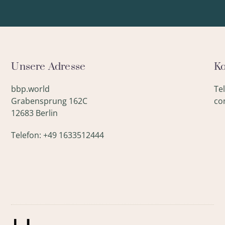
Unsere Adresse
Ko
bbp.world
Te
Grabensprung 162C
co
12683 Berlin
Telefon: +49 1633512444