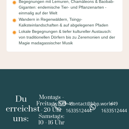
Begegnungen mit Lemuren, Chamäleons & Baobab-
Giganten: endemische Tier- und Pflanzenarten -
einmalig auf der Welt
Wandern in Regenwäldern, Tsingy-
Kalksteinlandschaften & auf abgelegenen Pfaden
Lokale Begegnungen & tiefer kultureller Austausch:
von traditionellen Dörfern bis zu Zeremonien und der
Magie madagassischer Musik
Du
Montags -
Freitags: 09
+49
contact@bbp.world
+49
erreichst
- 20 Uhr
1633512444
1633512444
Samstags:
uns:
10 - 16 Uhr