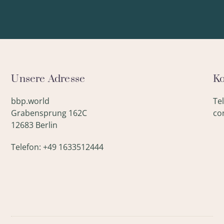
Unsere Adresse
Ko
bbp.world
Te
Grabensprung 162C
co
12683 Berlin
Telefon: +49 1633512444