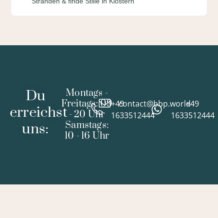
Stränden & finde Stille in Klöstern
Du
Montags -
Freitags: 09
+49
contact@bbp.world
+49
erreichst
- 20 Uhr
1633512444
1633512444
Samstags:
uns:
10 - 16 Uhr