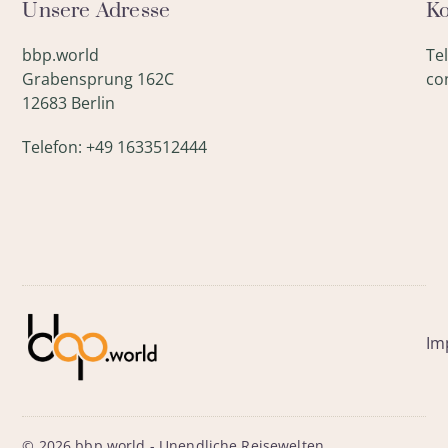
Unsere Adresse
Ko
bbp.world
Te
Grabensprung 162C
co
12683 Berlin
Telefon: +49 1633512444
Im
© 2026 bbp.world - Unendliche Reisewelten