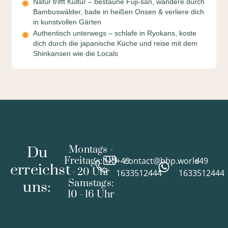
Natur trifft Kultur – bestaune Fuji-san, wandere durch
Bambuswälder, bade in heißen Onsen & verliere dich
in kunstvollen Gärten
Authentisch unterwegs – schlafe in Ryokans, koste
dich durch die japanische Küche und reise mit dem
Shinkansen wie die Locals
Du
Montags -
Freitags: 09
+49
contact@bbp.world
+49
erreichst
- 20 Uhr
1633512444
1633512444
Samstags:
uns:
10 - 16 Uhr