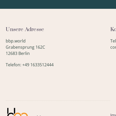
Unsere Adresse
Ko
bbp.world
Te
Grabensprung 162C
co
12683 Berlin
Telefon: +49 1633512444
Im