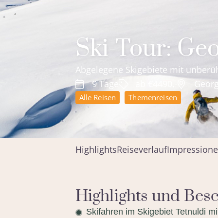
Ski-Tour: Geo
Abgelegene Skigebiete mit unberüh
9 Tage
ab €4490,-
Georg
Alle Reisen
Themenreisen
Highlights
Reiseverlauf
Impression
Highlights und Bes
Skifahren im Skigebiet Tetnuldi m