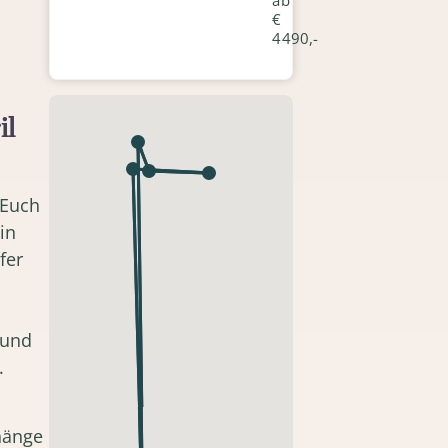
ab
€
4490,-
il
 Euch
in
fer
 und
.
hänge