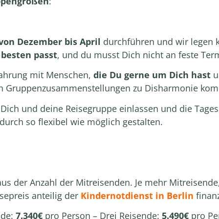
uppengrößen
:
von Dezember bis April
durchführen und wir legen
besten passt
, und du musst Dich nicht an feste Te
fahrung mit Menschen,
die Du gerne um Dich hast
un
en Gruppenzusammenstellungen zu Disharmonie kom
f Dich und deine Reisegruppe einlassen und die Tages
adurch so flexibel wie möglich gestalten.
aus der Anzahl der Mitreisenden
. Je mehr Mitreisende,
sepreis anteilig der
Kindernotdienst in Berlin
finanz
nde:
7.340€
pro Person – Drei Reisende:
5.490€
pro Per