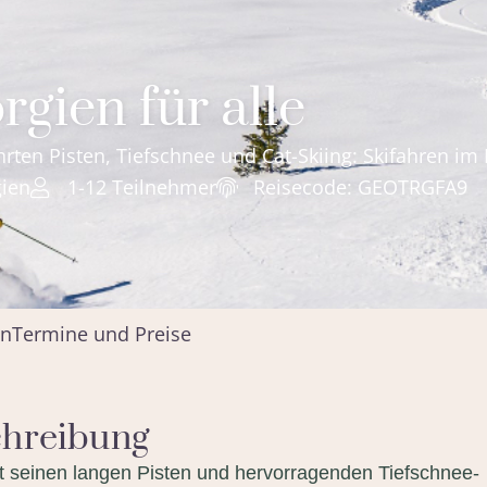
rgien für alle
rten Pisten, Tiefschnee und Cat-Skiing: Skifahren im
ien
1-12 Teilnehmer
Reisecode: GEOTRGFA9
en
Termine und Preise
chreibung
it seinen langen Pisten und hervorragenden Tiefschnee-