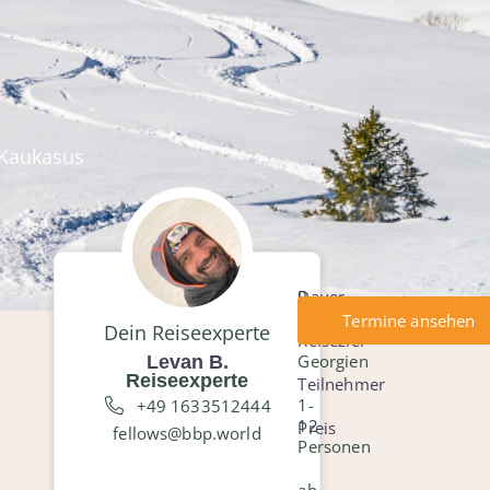
 Kaukasus
Dauer
9
Tage
Termine ansehen
Dein Reiseexperte
Reiseziel
Georgien
Levan B.
Reiseexperte
Teilnehmer
1-
+49 1633512444
12
Preis
fellows@bbp.world
Personen