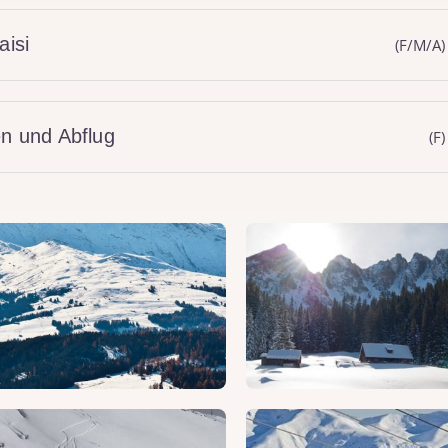
aisi
(F/M/A)
en und Abflug
(F)