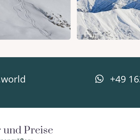
.world
+49 1
r und Preise