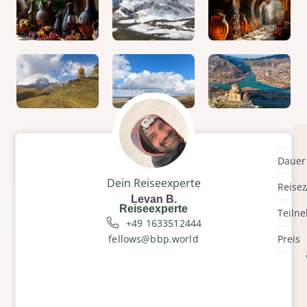
Dauer
Dein Reiseexperte
Reisez
Levan B.
Reiseexperte
Teiln
+49 1633512444
fellows@bbp.world
Preis