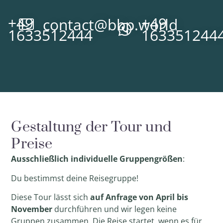
+49
+49
contact@bbp.world
1633512444
163351244
Gestaltung der Tour und
Preise
Ausschließlich
individuelle Gruppengrößen
:
Du bestimmst deine Reisegruppe!
Diese Tour lässt sich
auf
Anfrage von April bis
November
durchführen und wir legen keine
Gruppen zusammen. Die Reise startet, wenn es für