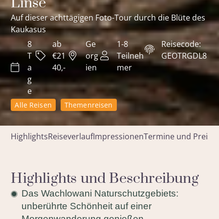
Linse
Auf dieser achttägigen Foto-Tour durch die Blüte des
Kaukasus
8
ab
Ge
1-8
Reisecode:
T
€21
org
Teilneh
GEOTRGDL8
a
40,-
ien
mer
g
e
Alle Reisen
Themenreisen
Highlights
Reiseverlauf
Impressionen
Termine und Preise
Highlights und Beschreibung
Das Wachlowani Naturschutzgebiets:
unberührte Schönheit auf einer
Morgenwanderung genießen