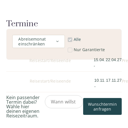
Termine
Abreisemonat
Alle
einschränken
Nur Garantierte
15.04.
22.04.27
Reisestart/Reiseende
Pre
-
10.11.
17.11.27
Reisestart/Reiseende
Pre
-
Kein passender
Termin dabei?
Wunschtermin
Wähle hier
anfragen
deinen eigenen
Reisezeitraum.