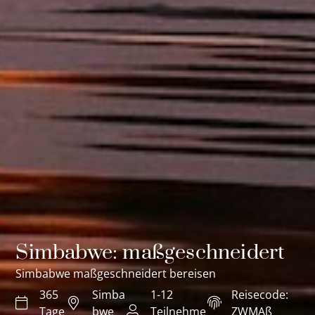
Simbabwe: maßgeschneidert
Simbabwe maßgeschneidert bereisen
365
Simba
1-12
Reisecode:
Tage
bwe
Teilnehme
ZWMAß