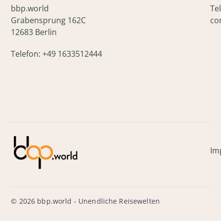
bbp.world
Te
Grabensprung 162C
co
12683 Berlin
Telefon: +49 1633512444
Im
© 2026 bbp.world - Unendliche Reisewelten