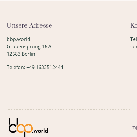
Unsere Adresse
Ko
bbp.world
Te
Grabensprung 162C
co
12683 Berlin
Telefon: +49 1633512444
Im