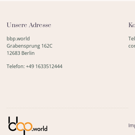
Unsere Adresse
Ko
bbp.world
Te
Grabensprung 162C
co
12683 Berlin
Telefon: +49 1633512444
Im