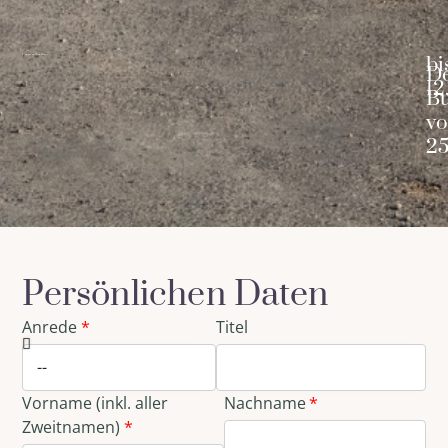
bi
Tor zum Himalaya
D
12
Bu
v
25
Persönlichen Daten
Anrede
Titel
Vorname (inkl. aller
Nachname
Zweitnamen)