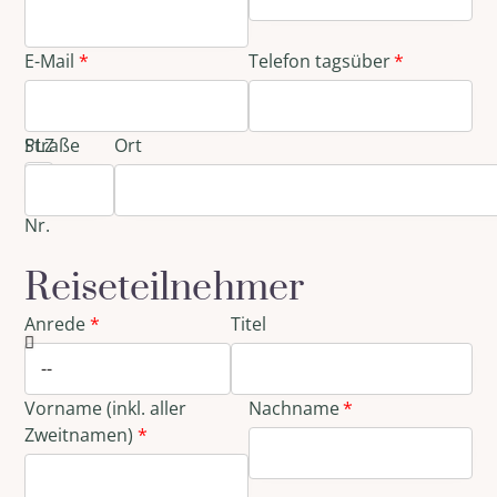
E-Mail
Telefon tagsüber
Straße
PLZ
Ort
und
Haus-
Nr.
Reiseteilnehmer
Anrede
Titel
Vorname (inkl. aller
Nachname
Zweitnamen)