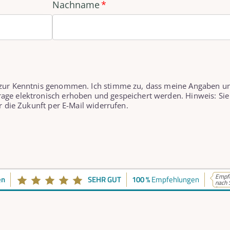
Nachname
 zur Kenntnis genommen. Ich stimme zu, dass meine Angaben u
age elektronisch erhoben und gespeichert werden. Hinweis: Sie
r die Zukunft per E-Mail widerrufen.
Empfe
en
SEHR GUT
100 %
Empfehlungen
nach 
k...
takt
Telefonische Erreich