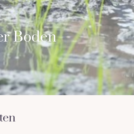
ger Boden
ten