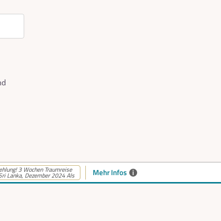
nd
hlung! 3 Wochen Traumreise
Mehr Infos
i
Sri Lanka, Dezember 2024 Als
barkeiten