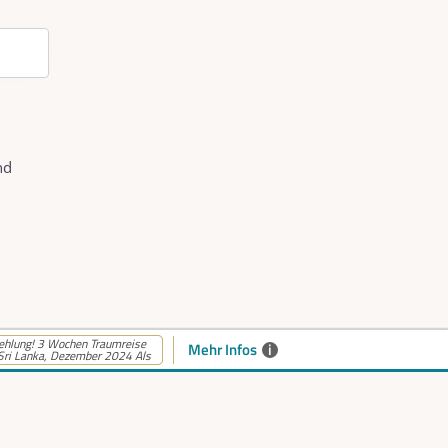
nd
hlung! 3 Wochen Traumreise
Mehr Infos
i
Sri Lanka, Dezember 2024 Als
barkeiten