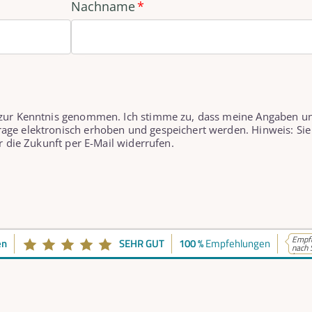
Nachname
 zur Kenntnis genommen. Ich stimme zu, dass meine Angaben u
age elektronisch erhoben und gespeichert werden. Hinweis: Sie
r die Zukunft per E-Mail widerrufen.
Empfe
en
SEHR GUT
100 %
Empfehlungen
nach 
k...
takt
Telefonische Erreich