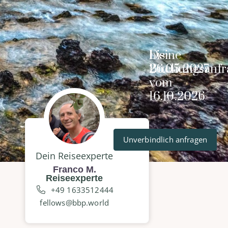
Deine
bis
Buchungsanfr
26.05.2027
vom
16.10.2026
Unverbindlich anfragen
Dein Reiseexperte
Franco M.
Reiseexperte
+49 1633512444
fellows@bbp.world