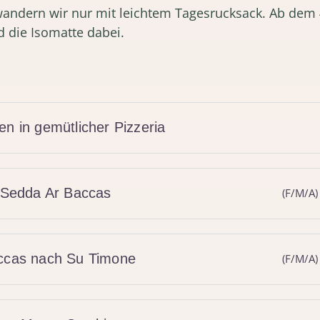
wandern wir nur mit leichtem Tagesrucksack. Ab dem 
 die Isomatte dabei.
n in gemütlicher Pizzeria
h Sedda Ar Baccas
(F/M/A)
accas nach Su Timone
(F/M/A)