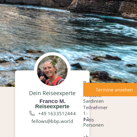
Dauer
7
Tage
Termine ansehen
Dein Reiseexperte
Reiseziel
Sardinien
Franco M.
Reiseexperte
Teilnehmer
1-
+49 1633512444
12
Preis
fellows@bbp.world
Personen