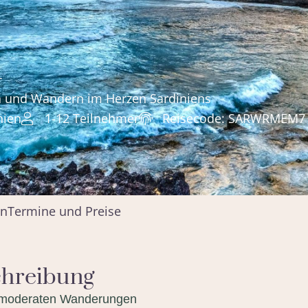
i
en und Wandern im Herzen Sardiniens
nien
1-12 Teilnehmer
Reisecode: SARWRMEM7
en
Termine und Preise
chreibung
 moderaten Wanderungen