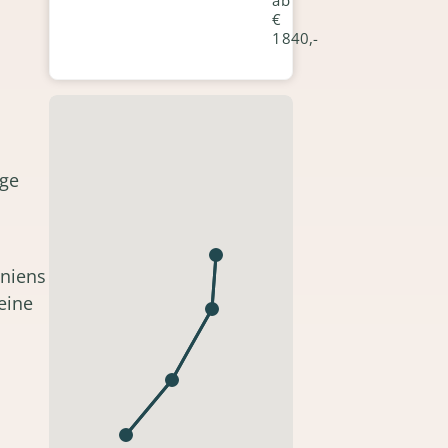
ab
€
1840,-
rge
iniens
eine