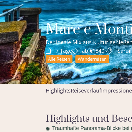
Mare e Mont
Der ideale Mix aus Kultur genieß
7 Tage
ab €1840,-
Sardi
Alle Reisen
Wanderreisen
Highlights
Reiseverlauf
Impression
Highlights und Bes
Traumhafte Panorama-Blicke bei