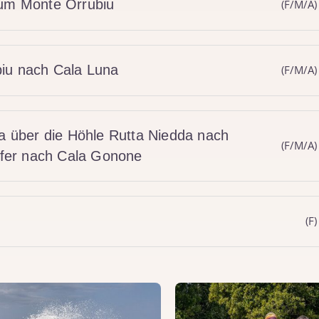
zum Monte Orrubiu
(F/M/A)
biu nach Cala Luna
(F/M/A)
na über die Höhle Rutta Niedda nach
(F/M/A)
nsfer nach Cala Gonone
(F)