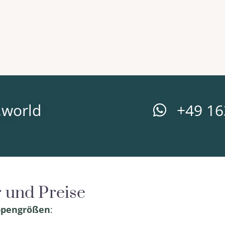
.world
+49 1
r und Preise
uppengrößen
: