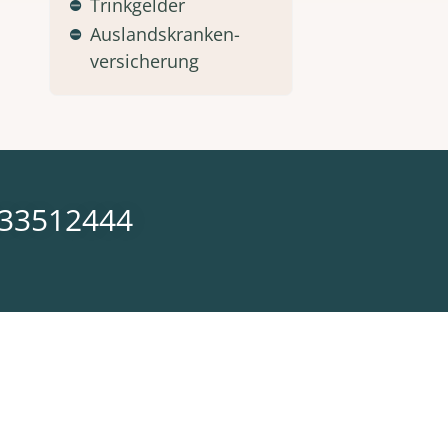
Trinkgelder
Auslandskranken-
versicherung
633512444