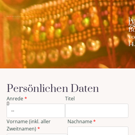
bi
Heilige Orte und heilende Wege: zwischen Ganges, Yoga & Goa
D
28
Bu
v
14
Persönlichen Daten
Anrede
Titel
Vorname (inkl. aller
Nachname
Zweitnamen)