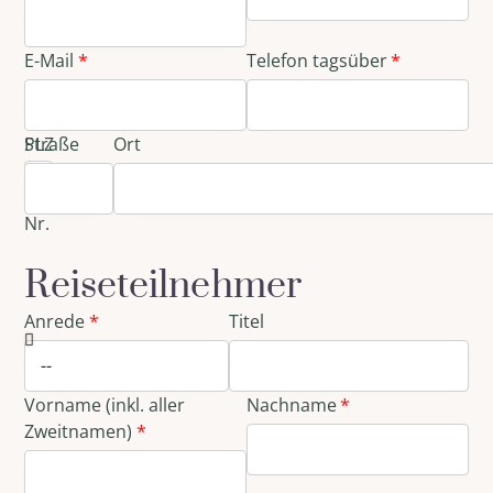
E-Mail
Telefon tagsüber
Straße
PLZ
Ort
und
Haus-
Nr.
Reiseteilnehmer
Anrede
Titel
Vorname (inkl. aller
Nachname
Zweitnamen)