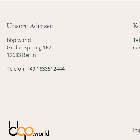
Unsere Adresse
Ko
bbp.world
Te
Grabensprung 162C
co
12683 Berlin
Telefon: +49 1633512444
Im