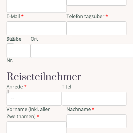
E-Mail
Telefon tagsüber
Straße
PLZ
Ort
und
Haus-
Nr.
Reiseteilnehmer
Anrede
Titel
Vorname (inkl. aller
Nachname
Zweitnamen)