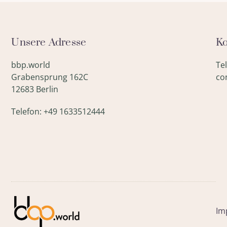
Unsere Adresse
Ko
bbp.world
Te
Grabensprung 162C
co
12683 Berlin
Telefon: +49 1633512444
Im