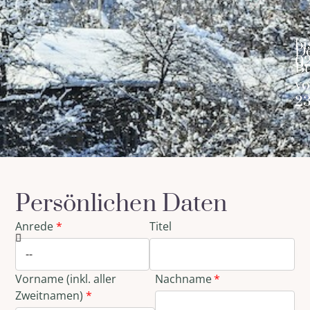
bi
Georgien zwischen den Jahren: Weihnachten und Silvester
D
02
Bu
v
23
Persönlichen Daten
Anrede
Titel
Vorname (inkl. aller
Nachname
Zweitnamen)