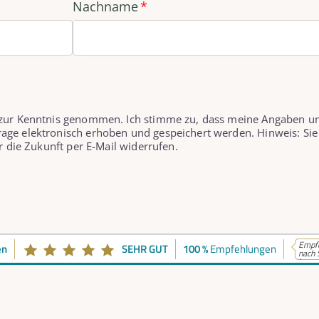
Nachname
 zur Kenntnis genommen. Ich stimme zu, dass meine Angaben u
age elektronisch erhoben und gespeichert werden. Hinweis: Sie
r die Zukunft per E-Mail widerrufen.
Empfe
en
SEHR GUT
100 %
Empfehlungen
nach 
k...
takt
Telefonische Erreich