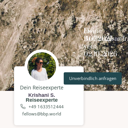
Deine
bis
Buchungsanfr
11.07.2027
vom
02.10.2026
Unverbindlich anfragen
Dein Reiseexperte
Krishani S.
Reiseexperte
+49 1633512444
fellows@bbp.world