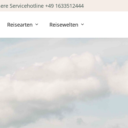
ere Servicehotline +49 1633512444
Reisearten
Reisewelten