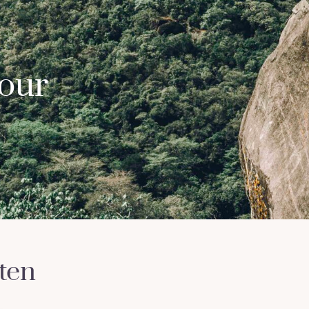
our
ten