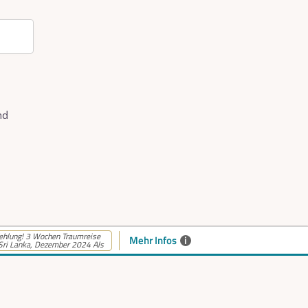
nd
hlung! 3 Wochen Traumreise
Mehr Infos
i
Sri Lanka, Dezember 2024 Als
barkeiten