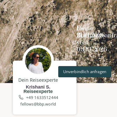
Deine
bis
Buchungsanfr
21.10.2026
vom
03.10.2026
Unverbindlich anfragen
Dein Reiseexperte
Krishani S.
Reiseexperte
+49 1633512444
fellows@bbp.world