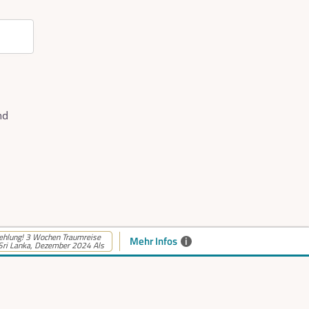
nd
hlung! 3 Wochen Traumreise
Mehr Infos
i
Sri Lanka, Dezember 2024 Als
barkeiten