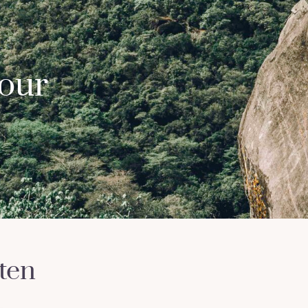
our
ten