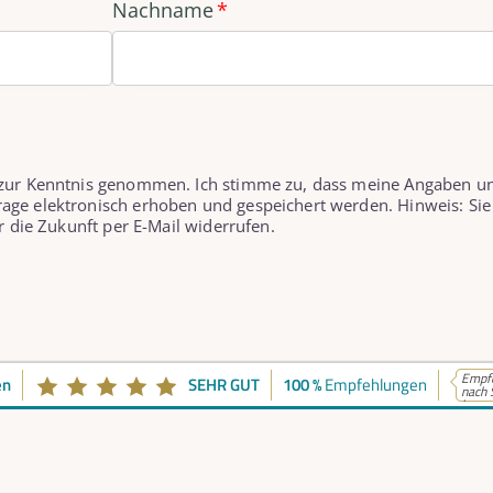
Nachname
 zur Kenntnis genommen. Ich stimme zu, dass meine Angaben u
age elektronisch erhoben und gespeichert werden. Hinweis: Sie
r die Zukunft per E-Mail widerrufen.
Empfe
en
SEHR GUT
100 %
Empfehlungen
nach 
k...
takt
Telefonische Erreich