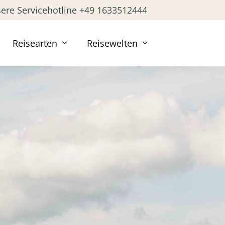
ere Servicehotline +49 1633512444
Reisearten
Reisewelten