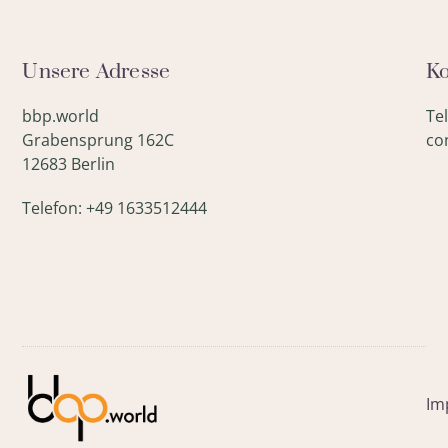
Unsere Adresse
Ko
bbp.world
Te
Grabensprung 162C
co
12683 Berlin
Telefon: +49 1633512444
Im