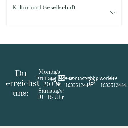
Kultur und Gesellschaft
Du
Montags -
Freitags: 09
+49
contact@bbp.world
+49
erreichst
- 20 Uhr
1633512444
1633512444
Samstags:
uns:
10 - 16 Uhr