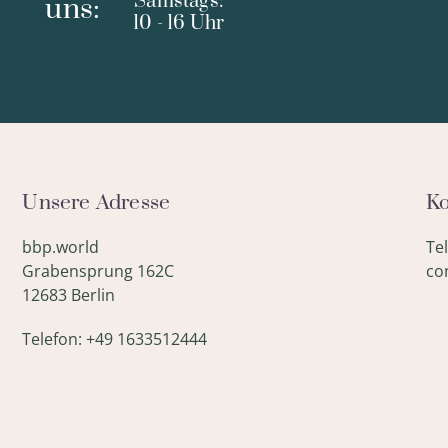
Samstags:
uns:
10 - 16 Uhr
Unsere Adresse
Ko
bbp.world
Te
Grabensprung 162C
co
12683 Berlin
Telefon: +49 1633512444