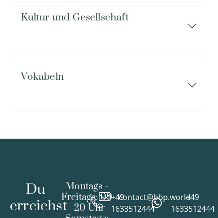
Kultur und Gesellschaft
Vokabeln
Du
Montags -
Freitags: 09
+49
contact@bbp.world
+49
erreichst
- 20 Uhr
1633512444
1633512444